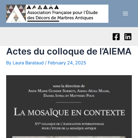
Skip
to
Main
content
Men
Actes du colloque de l’AIEMA
By
Laura Barataud
/
February 24, 2025