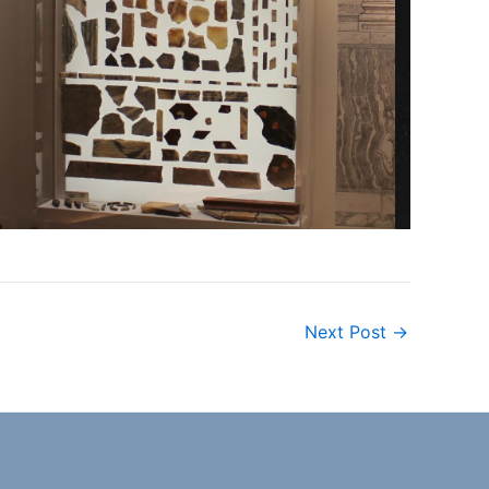
Next Post
→