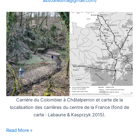
assoafedma@gmail.com
)
Carrière du Colombier à Châtelperron et carte de la
localisation des carrières du centre de la France (fond de
carte : Labaune & Kasprzyk 2015).
Conférence
Read More »
en