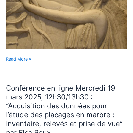
Conférence
Read More »
en
ligne
Mercredi
Conférence en ligne Mercredi 19
28
mai
mars 2025, 12h30/13h30 :
2025,
“Acquisition des données pour
12h30/13h30
l’étude des placages en marbre :
:
inventaire, relevés et prise de vue”
“Les
reliefs
par Elsa Roux