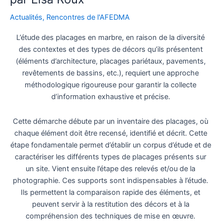
néo-
Actualités
,
Rencontres de l'AFEDMA
attiques
comme
L’étude des placages en marbre, en raison de la diversité
élément
des contextes et des types de décors qu’ils présentent
de
(éléments d’architecture, placages pariétaux, pavements,
décor
revêtements de bassins, etc.), requiert une approche
dans
méthodologique rigoureuse pour garantir la collecte
l’habitat
d’information exhaustive et précise.
romain”
par
Cette démarche débute par un inventaire des placages, où
Méganne
chaque élément doit être recensé, identifié et décrit. Cette
Moulon
étape fondamentale permet d’établir un corpus d’étude et de
caractériser les différents types de placages présents sur
un site. Vient ensuite l’étape des relevés et/ou de la
photographie. Ces supports sont indispensables à l’étude.
Ils permettent la comparaison rapide des éléments, et
peuvent servir à la restitution des décors et à la
compréhension des techniques de mise en œuvre.