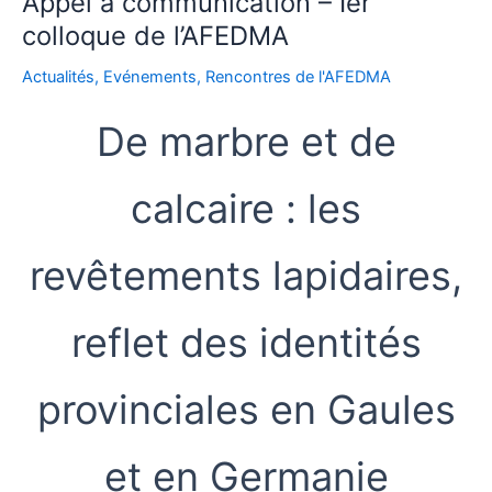
Appel à communication – Ier
de
l’AFEDMA
colloque de l’AFEDMA
Actualités
,
Evénements
,
Rencontres de l'AFEDMA
De marbre et de
calcaire : les
revêtements lapidaires,
reflet des identités
provinciales en Gaules
et en Germanie