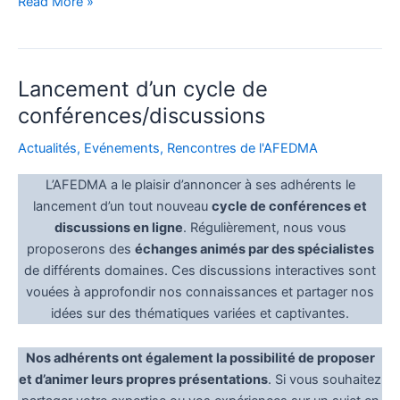
Conférence
Read More »
en
ligne
Mercredi
Lancement d’un cycle de
19
mars
conférences/discussions
2025,
Actualités
,
Evénements
,
Rencontres de l'AFEDMA
12h30/13h30
:
L’AFEDMA a le plaisir d’annoncer à ses adhérents le
“Acquisition
lancement d’un tout nouveau
cycle de conférences et
des
discussions en ligne
. Régulièrement, nous vous
données
proposerons des
échanges animés par des spécialistes
pour
de différents domaines. Ces discussions interactives sont
l’étude
vouées à approfondir nos connaissances et partager nos
des
idées sur des thématiques variées et captivantes.
placages
en
Nos adhérents ont également la possibilité de proposer
marbre
et d’animer leurs propres présentations
. Si vous souhaitez
: