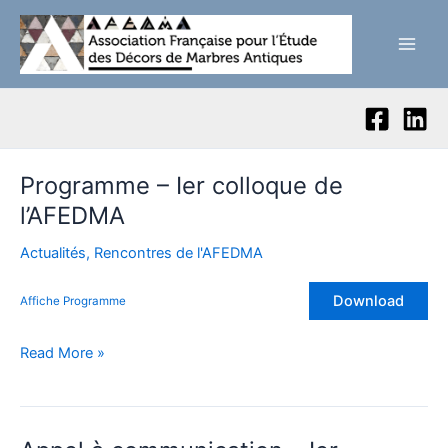
Skip
to
Main
content
Men
Programme – Ier colloque de
l’AFEDMA
Actualités
,
Rencontres de l'AFEDMA
Download
Affiche Programme
Programme
Read More »
–
Ier
colloque