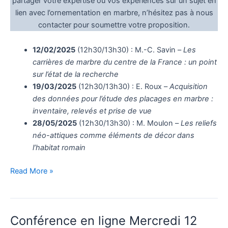
partager votre expertise ou vos expériences sur un sujet en
inventaire,
lien avec l’ornementation en marbre, n’hésitez pas à nous
relevés
contacter pour soumettre votre proposition.
et
prise
12/02/2025
(12h30/13h30) : M.-C. Savin –
Les
de
carrières de marbre du centre de la France : un point
vue”
sur l’état de la recherche
par
19/03/2025
(12h30/13h30) : E. Roux –
Acquisition
Elsa
des données pour l’étude des placages en marbre :
Roux
inventaire, relevés et prise de vue
28/05/2025
(12h30/13h30) : M. Moulon –
Les reliefs
néo-attiques comme éléments de décor dans
l’habitat romain
Lancement
Read More »
d’un
cycle
de
Conférence en ligne Mercredi 12
conférences/discussions