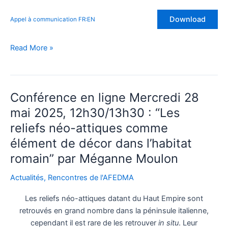
Download
Appel à communication FR:EN
Appel
Read More »
à
communication
–
Conférence en ligne Mercredi 28
Ier
colloque
mai 2025, 12h30/13h30 : “Les
de
reliefs néo-attiques comme
l’AFEDMA
élément de décor dans l’habitat
romain” par Méganne Moulon
Actualités
,
Rencontres de l'AFEDMA
Les reliefs néo-attiques datant du Haut Empire sont
retrouvés en grand nombre dans la péninsule italienne,
cependant il est rare de les retrouver
in situ
. Leur